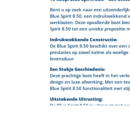
Bent u op zoek naar een uitzonderlijk
Blue Spirit 8.50, een indrukwekkend v
werkboten. Deze opvallende boot bied
Spirit 8.50 tot een unieke propositie 
Indrukwekkende Constructie:
De Blue Spirit 8.50 beschikt over een 
prestaties op zowel kalme als woelige
levensduur.
Een Stukje Geschiedenis:
Deze prachtige boot heeft in het verle
design en luxe afwerking. Met een te
Blue Spirit 8.50 functionaliteit met stijl
Uitstekende Uitrusting:
De Blue Spirit 8.50 is uitgerust met 
VHF met DSC voor veilige commun
Service- en startaccu met shunt
Walstroomaansluiting voor gema