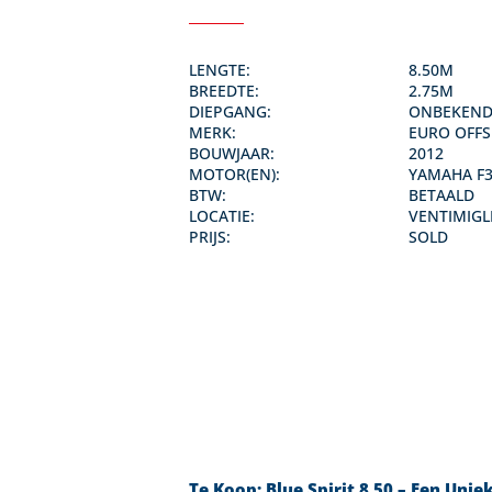
LENGTE:
8.50M
BREEDTE:
2.75M
DIEPGANG:
ONBEKEN
MERK:
EURO OFF
BOUWJAAR:
2012
MOTOR(EN):
YAMAHA F3
BTW:
BETAALD
LOCATIE:
VENTIMIGLI
PRIJS:
SOLD
Te Koop: Blue Spirit 8.50 – Een Unie