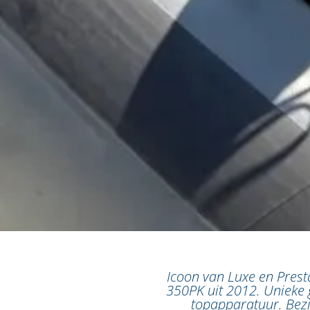
Icoon van Luxe en Pres
350PK uit 2012. Unieke 
topapparatuur. Bezi