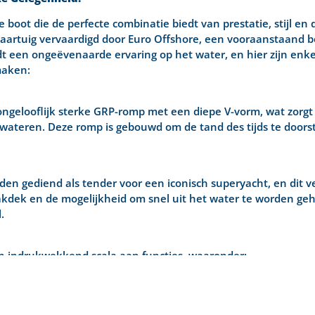
e boot die de perfecte combinatie biedt van prestatie, stijl
aartuig vervaardigd door Euro Offshore, een vooraanstaand be
t een ongeëvenaarde ervaring op het water, en hier zijn enk
maken:
ongelooflijk sterke GRP-romp met een diepe V-vorm, wat zorgt 
 wateren. Deze romp is gebouwd om de tand des tijds te doors
den gediend als tender voor een iconisch superyacht, en dit verl
akdek en de mogelijkheid om snel uit het water te worden ge
.
een indrukwekkend scala aan functies, waaronder:
icatie op zee.
 voor betrouwbare stroomvoorziening.
kkelijk opladen.