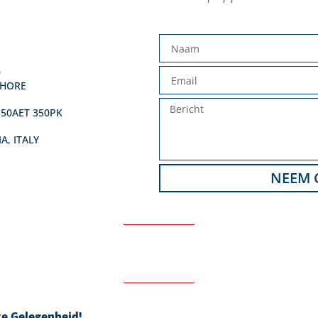
D
SHORE
50AET 350PK
A, ITALY
NEEM 
ke Gelegenheid!